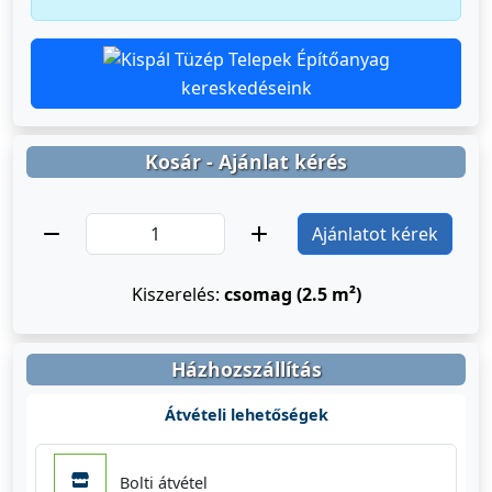
Építőanyag
kereskedéseink
Kosár - Ajánlat kérés
Ajánlatot kérek
Kiszerelés:
csomag (2.5 m²)
Házhozszállítás
Átvételi lehetőségek
Bolti átvétel