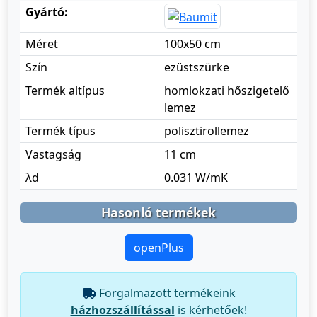
Gyártó:
Méret
100x50 cm
Szín
ezüstszürke
Termék altípus
homlokzati hőszigetelő
lemez
Termék típus
polisztirollemez
Vastagság
11 cm
λd
0.031 W/mK
Hasonló termékek
openPlus
Forgalmazott termékeink
házhozszállítással
is kérhetőek!