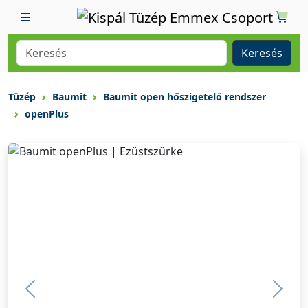
Keresés
Tüzép
Baumit
Baumit open hőszigetelő rendszer
openPlus
Previous
Previ