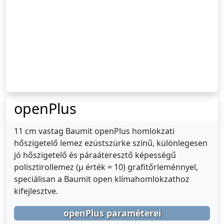
openPlus
11 cm vastag Baumit openPlus homlokzati
hőszigetelő lemez ezüstszürke színű, különlegesen
jó hőszigetelő és páraáteresztő képességű
polisztirollemez (μ érték = 10) grafitőrleménnyel,
speciálisan a Baumit open klímahomlokzathoz
kifejlesztve.
openPlus paraméterei