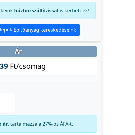
ékeink
házhozszállítással
is kérhetőek!
Építőanyag kereskedéseink
Ár
39
Ft/csomag
ó ár
, tartalmazza a 27%-os ÁFÁ-t.