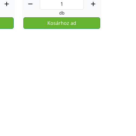
db
Kosárhoz ad