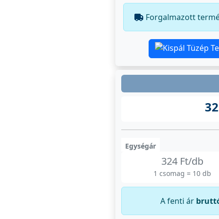
Forgalmazott term
32
Egységár
324 Ft/db
1 csomag = 10 db
A fenti ár
brutt