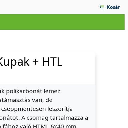
Kosár
 Kupak + HTL
ak polikarbonát lemez
látámasztás van, de
 cseppmentesen leszorítja
bonátot. A csomag tartalmazza a
a fához való HTML 6x40 mm