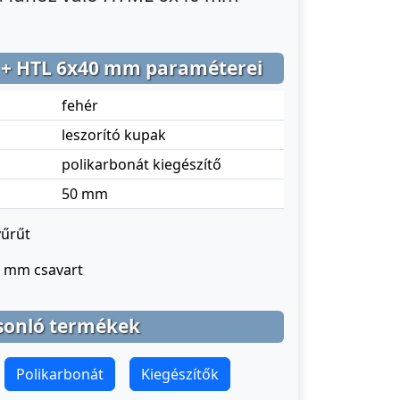
 + HTL 6x40 mm paraméterei
fehér
leszorító kupak
polikarbonát kiegészítő
50 mm
yűrűt
0 mm csavart
sonló termékek
Polikarbonát
Kiegészítők