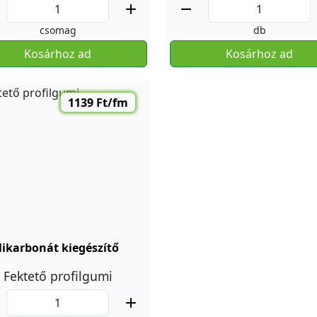
csomag
db
Kosárhoz ad
Kosárhoz ad
1139 Ft/fm
likarbonát kiegészítő
Fektető profilgumi