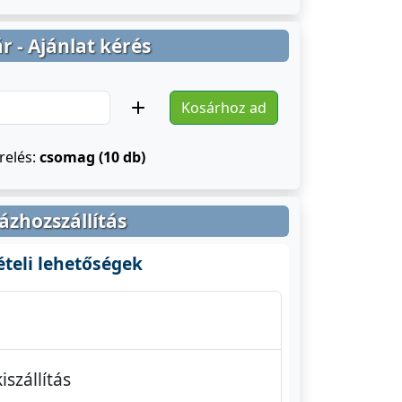
r - Ajánlat kérés
Kosárhoz ad
relés:
csomag (10 db)
ázhozszállítás
ételi lehetőségek
szállítás