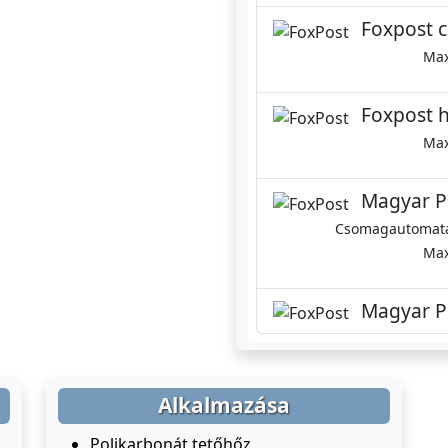
Foxpost 
Max
Foxpost h
Max
Magyar Po
Csomagautomatáb
Max
Magyar Po
Alkalmazása
Polikarbonát tetőhőz