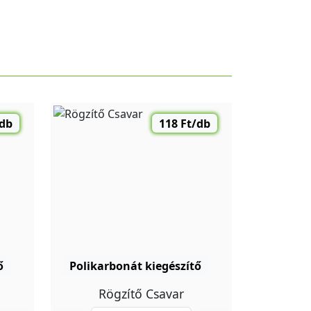
/db
118 Ft/db
ő
Polikarbonát kiegészítő
Rögzítő Csavar