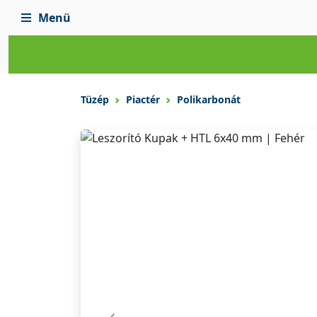
Menü
Tüzép
Piactér
Polikarbonát