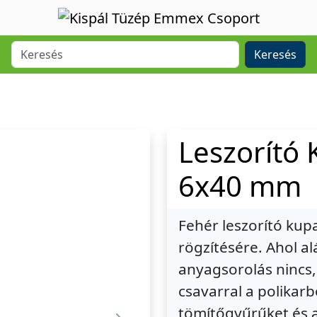
Keresés
Leszorító
6x40 mm
Fehér leszorító kup
rögzítésére. Ahol a
anyagsorolás nincs,
csavarral a polikar
tömítőgyűrűket és 