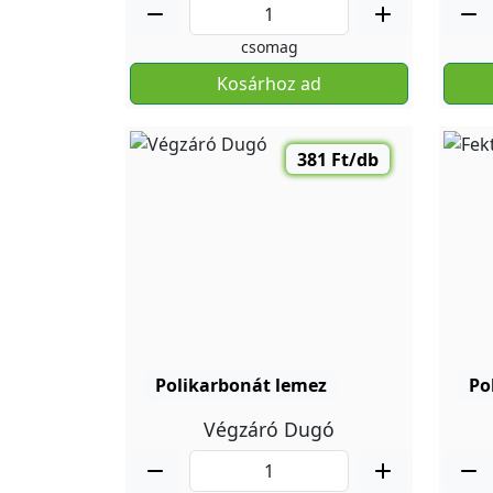
csomag
Kosárhoz ad
381 Ft/db
Polikarbonát lemez
Po
Végzáró Dugó