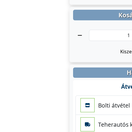
Kosá
Kisze
H
Átv
Bolti átvétel
Teherautós ki