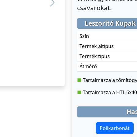
Previous
csavarokat.
Leszorító Kupak
Szín
Termék altípus
Termék típus
Átmérő
Tartalmazza a tőmítőg
Tartalmazza a HTL 6x4
Ha
Polikarbonát