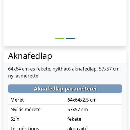
Aknafedlap
64x64 cm-es fekete, nyitható aknafedlap, 57x57 cm
nyílásmérettel.
Aknafedlap paraméterei
Méret
64x64x2.5 cm
Nyílás mérete
57x57 cm
Szín
fekete
Termék típus
akna ajtó