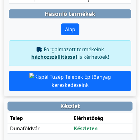
Hasonló termékek
Alap
Forgalmazott termékeink
házhozszállítással
is kérhetőek!
Építőanyag
kereskedéseink
Készlet
Telep
Elérhetőség
Dunaföldvár
Készleten