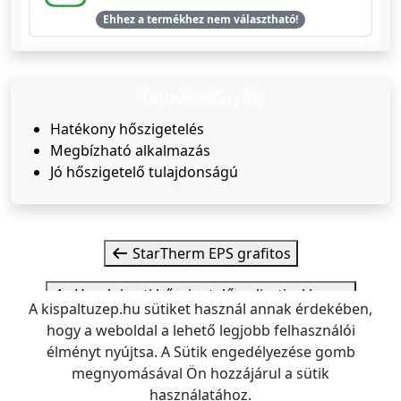
Ehhez a termékhez nem választható!
Termékelőnyök
Hatékony hőszigetelés
Megbízható alkalmazás
Jó hőszigetelő tulajdonságú
StarTherm EPS grafitos
Homlokzati hőszigetelő polisztirol lemez
A kispaltuzep.hu sütiket használ annak érdekében,
hogy a weboldal a lehető legjobb felhasználói
élményt nyújtsa. A Sütik engedélyezése gomb
megnyomásával Ön hozzájárul a sütik
Kispál Tüzép
Tüzelő és építőanyag Kereskedés
használatához.