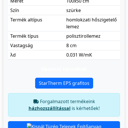
Méret
100x50 cm
Szín
szürke
Termék altípus
homlokzati hőszigetelő
lemez
Termék típus
polisztirollemez
Vastagság
8 cm
λd
0.031 W/mK
Hasonló termékek
StarTherm EPS grafitos
Forgalmazott termékeink
házhozszállítással
is kérhetőek!
Építőanyag