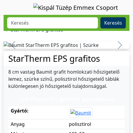
Tüzép
Termékek
Homlokzat
Homlokzati hőszigetelő rendszer
Homlokzati hőszigetelő polisztirol lemez
Keresés
StarTherm EPS grafitos
Previous
Previ
StarTherm EPS grafitos
8 cm vastag Baumit grafit homlokzati hőszigetelő
lemez, szürke színű, polisztirol hőszigetelő táblák
különlegesen jó hőszigetelő tulajdonsággal.
StarTherm EPS grafitos paraméterei
Gyártó:
Anyag
polisztirol