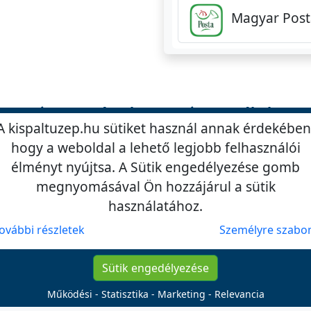
Magyar Posta
Szerszámok
Termékek
A kispaltuzep.hu sütiket használ annak érdekében
hogy a weboldal a lehető legjobb felhasználói
élményt nyújtsa. A Sütik engedélyezése gomb
megnyomásával Ön hozzájárul a sütik
Kispál Tüzép
Tüzelő és építőanyag Kereskedés
használatához.
7020
Dunaföldvár, Paksi utca
57/A.
ovábbi részletek
Személyre szab
Sütik engedélyezése
Működési - Statisztika - Marketing - Relevancia