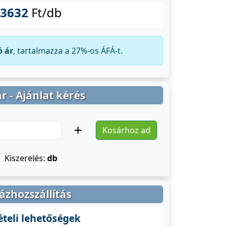
3632
Ft/db
ó ár
, tartalmazza a 27%-os ÁFÁ-t.
r - Ajánlat kérés
Kosárhoz ad
Kiszerelés:
db
ázhozszállítás
ételi lehetőségek