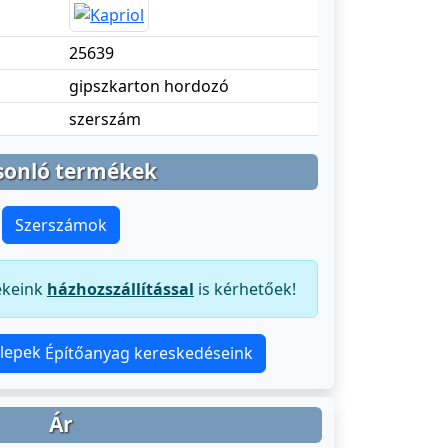
25639
gipszkarton hordozó
szerszám
sonló termékek
Szerszámok
ékeink
házhozszállítással
is kérhetőek!
Építőanyag kereskedéseink
Ár