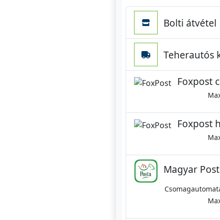
Bolti átvétel
Teherautós ki
Foxpost 
Max
Foxpost h
Max
Magyar Posta
Csomagautomatáb
Max