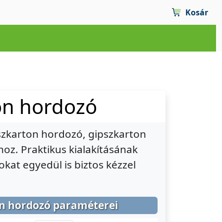
Kosár
on hordozó
zkarton hordozó, gipszkarton
ához. Praktikus kialakításának
kat egyedül is biztos kézzel
n hordozó paraméterei