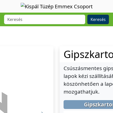
Keresés
Gipszkart
Csúszásmentes gips
lapok kézi szállítás
köszönhetően a lapo
mozgathatjuk.
Gipszkarto