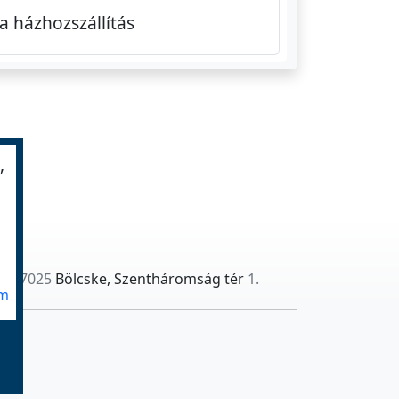
 házhozszállítás
,
7025
Bölcske, Szentháromság tér
1.
om