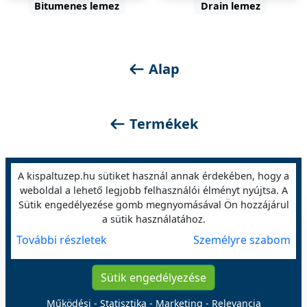
Bitumenes lemez
Drain lemez
Alap
Termékek
A kispaltuzep.hu sütiket használ annak érdekében, hogy a
weboldal a lehető legjobb felhasználói élményt nyújtsa. A
Kispál Tüzép
Sütik engedélyezése gomb megnyomásával Ön hozzájárul
Tüzelő és építőanyag Kereskedés
a sütik használatához.
6088
Apostag, Vasút utca
24.
További részletek
Személyre szabom
7020
Dunaföldvár, Paksi utca
57/A.
7025
Bölcske, Szentháromság tér
1.
Sütik engedélyezése
Működési - Statisztika - Marketing - Relevancia