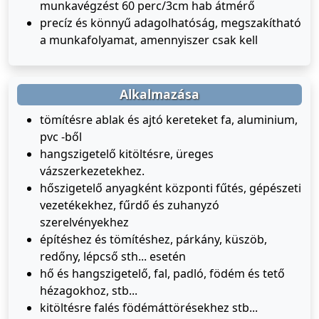
munkavégzést 60 perc/3cm hab átmérő
precíz és könnyű adagolhatóság, megszakítható
a munkafolyamat, amennyiszer csak kell
Alkalmazása
tömítésre ablak és ajtó kereteket fa, aluminium,
pvc -ből
hangszigetelő kitöltésre, üreges
vázszerkezetekhez.
hőszigetelő anyagként központi fűtés, gépészeti
vezetékekhez, fűrdő és zuhanyzó
szerelvényekhez
építéshez és tömítéshez, párkány, küszöb,
redőny, lépcső sth... esetén
hő és hangszigetelő, fal, padló, födém és tető
hézagokhoz, stb...
kitöltésre falés födémáttörésekhez stb...