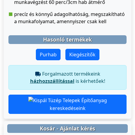
munkavégzést 60 perc/3cm hab átmérő
precíz és könnyű adagolhatóság, megszakítható
a munkafolyamat, amennyiszer csak kell
Hasonló termékek
Purhab
Kiegészítők
Forgalmazott termékeink
házhozszállítással
is kérhetőek!
Építőanyag
kereskedéseink
Kosár - Ajánlat kérés