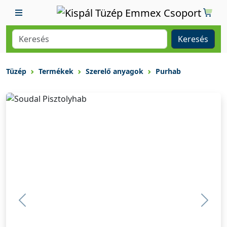
Keresés
Tüzép
Termékek
Szerelő anyagok
Purhab
Previous
Previ