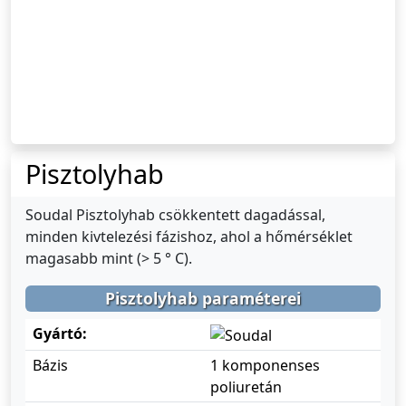
Pisztolyhab
Soudal Pisztolyhab csökkentett dagadással,
minden kivtelezési fázishoz, ahol a hőmérséklet
magasabb mint (> 5 ° C).
Pisztolyhab paraméterei
Gyártó:
Bázis
1 komponenses
poliuretán