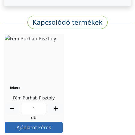
Kapcsolódó termékek
fekete
Fém Purhab Pisztoly
db
Ajánlatot kérek