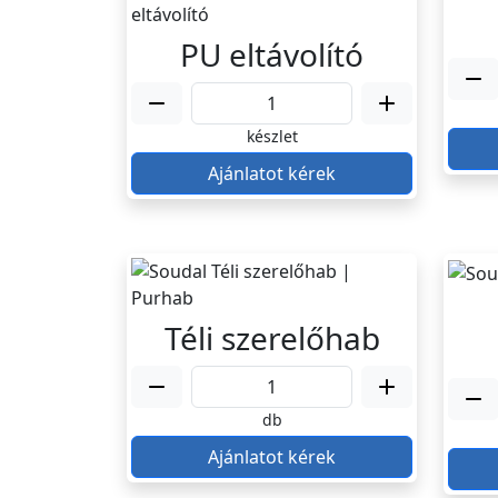
PU eltávolító
készlet
Ajánlatot kérek
Téli szerelőhab
db
Ajánlatot kérek