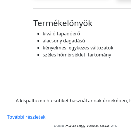
Termékelőnyök
kiváló tapadóerő
alacsony dagadású
kényelmes, egykezes változatok
széles hőmérsékleti tartomány
A kispaltuzep.hu sütiket használ annak érdekében,
További részletek
6088
Apostag, Vasút utca
24.