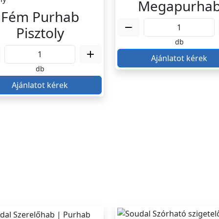
Megapurha
Fém Purhab
Pisztoly
db
Ajánlatot kérek
db
Ajánlatot kérek