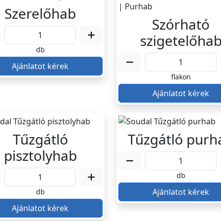
Szerelőhab
Szórható
szigetelőha
db
Ajánlatot kérek
flakon
Ajánlatot kérek
Tűzgátló
Tűzgátló purh
pisztolyhab
db
Ajánlatot kérek
db
Ajánlatot kérek