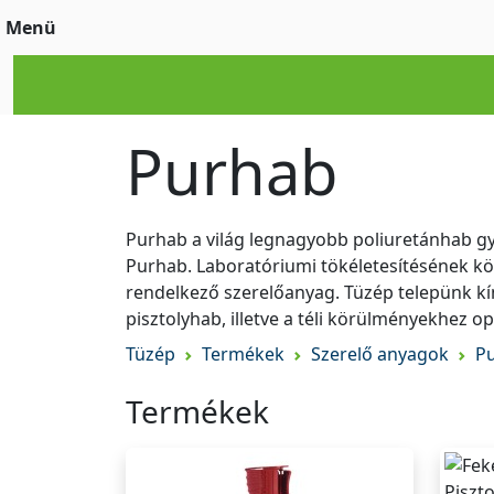
Menü
Purhab
Purhab a világ legnagyobb poliuretánhab gyá
Purhab. Laboratóriumi tökéletesítésének k
rendelkező szerelőanyag. Tüzép telepünk kí
pisztolyhab, illetve a téli körülményekhez op
Tüzép
Termékek
Szerelő anyagok
P
Termékek