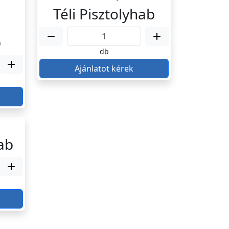
Téli Pisztolyhab
b
db
Ajánlatot kérek
ab