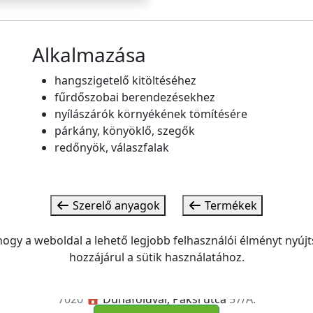
Alkalmazása
hangszigetelő kitöltéséhez
fűrdőszobai berendezésekhez
nyílászárók környékének tömítésére
párkány, könyöklő, szegők
redőnyök, válaszfalak
Szerelő anyagok
Termékek
 hogy a weboldal a lehető legjobb felhasználói élményt ny
hozzájárul a sütik használatához.
Kispál Tüzép
Tüzelő és építőanyag Kereskedés
7020
Dunaföldvár, Paksi utca
57/A.