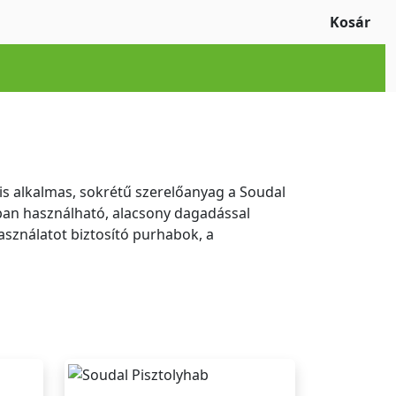
Kosár
is alkalmas, sokrétű szerelőanyag a Soudal
ban használható, alacsony dagadással
sználatot biztosító purhabok, a