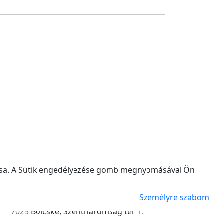
újtsa. A Sütik engedélyezése gomb megnyomásával Ön
Személyre szabom
7025
Bölcske, Szentháromság tér
1.