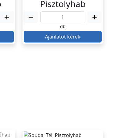
b
Pisztolyhab
db
Ajánlatot kérek